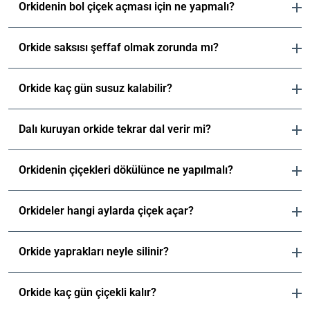
Orkidenin bol çiçek açması için ne yapmalı?
Orkide saksısı şeffaf olmak zorunda mı?
Orkide kaç gün susuz kalabilir?
D
Dalı kuruyan orkide tekrar dal verir mi?
o
ğ
u
Orkidenin çiçekleri dökülünce ne yapılmalı?
m
D
G
o
G
ü
ğ
Orkideler hangi aylarda çiçek açar?
B
e
n
a
i
B
l
ü
i
t
i
i
Orkide yaprakları neyle silinir?
S
l
k
b
n
ü
e
i
e
i
s
B
l
r
n
Orkide kaç gün çiçekli kalır?
l
u
e
R
i
Y
e
l
r
e