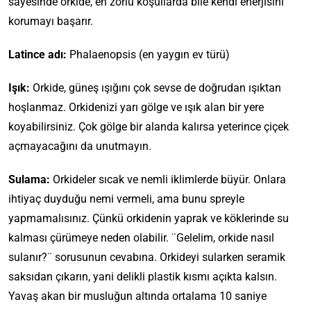
sayesinde orkide, en zorlu koşullarda bile kendi enerjisini
korumayı başarır.
Latince adı:
Phalaenopsis (en yaygın ev türü)
Işık:
Orkide, güneş ışığını çok sevse de doğrudan ışıktan
hoşlanmaz. Orkidenizi yarı gölge ve ışık alan bir yere
koyabilirsiniz. Çok gölge bir alanda kalırsa yeterince çiçek
açmayacağını da unutmayın.
Sulama:
Orkideler sıcak ve nemli iklimlerde büyür. Onlara
ihtiyaç duyduğu nemi vermeli, ama bunu spreyle
yapmamalısınız. Çünkü orkidenin yaprak ve köklerinde su
kalması çürümeye neden olabilir. ¨Gelelim, orkide nasıl
sulanır?¨ sorusunun cevabına. Orkideyi sularken seramik
saksıdan çıkarın, yani delikli plastik kısmı açıkta kalsın.
Yavaş akan bir musluğun altında ortalama 10 saniye