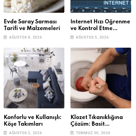
Evde Saray Sarması
İnternet Hızı Öğrenme
Tarifi ve Malzemeleri
ve Kontrol Etme
Yöntemleri
AĞUSTOS 8, 2026
AĞUSTOS 5, 2026
Konforlu ve Kullanışlı:
Klozet Tıkanıklığına
Köşe Takımları
Çözüm: Basit
Adımlarla Klozetinizi
AĞUSTOS 2, 2026
TEMMUZ 30, 2026