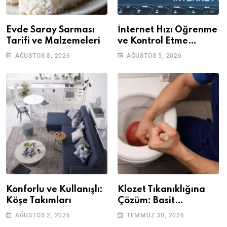
Evde Saray Sarması
İnternet Hızı Öğrenme
Tarifi ve Malzemeleri
ve Kontrol Etme
Yöntemleri
AĞUSTOS 8, 2026
AĞUSTOS 5, 2026
Konforlu ve Kullanışlı:
Klozet Tıkanıklığına
Köşe Takımları
Çözüm: Basit
Adımlarla Klozetinizi
AĞUSTOS 2, 2026
TEMMUZ 30, 2026
Açın