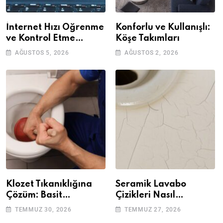
İnternet Hızı Öğrenme
Konforlu ve Kullanışlı:
ve Kontrol Etme
Köşe Takımları
Yöntemleri
AĞUSTOS 5, 2026
AĞUSTOS 2, 2026
Klozet Tıkanıklığına
Seramik Lavabo
Çözüm: Basit
Çizikleri Nasıl
Adımlarla Klozetinizi
Giderilir? Adım Adım
TEMMUZ 30, 2026
TEMMUZ 27, 2026
Açın
Rehber