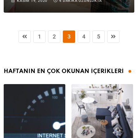
KASIM 19, 2020
4 DAKIKA UZUNLUKTA
1
2
3
4
5
HAFTANIN EN ÇOK OKUNAN İÇERİKLERİ