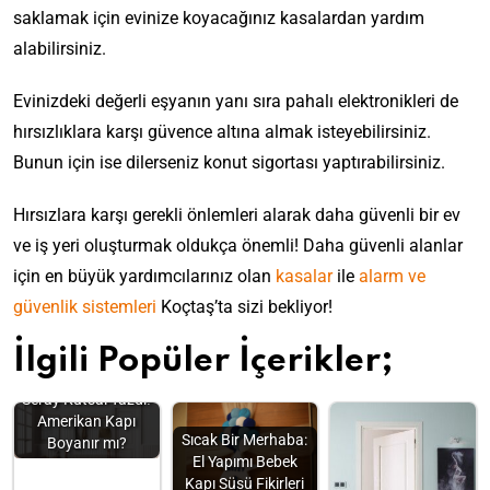
saklamak için evinize koyacağınız kasalardan yardım
alabilirsiniz.
Evinizdeki değerli eşyanın yanı sıra pahalı elektronikleri de
hırsızlıklara karşı güvence altına almak isteyebilirsiniz.
Bunun için ise dilerseniz konut sigortası yaptırabilirsiniz.
Hırsızlara karşı gerekli önlemleri alarak daha güvenli bir ev
ve iş yeri oluşturmak oldukça önemli! Daha güvenli alanlar
için en büyük yardımcılarınız olan
kasalar
ile
alarm ve
güvenlik sistemleri
Koçtaş’ta sizi bekliyor!
İlgili Popüler İçerikler;
Seray Kutsal Yazdı!
Amerikan Kapı
Sıcak Bir Merhaba:
Boyanır mı?
El Yapımı Bebek
Kapı Süsü Fikirleri