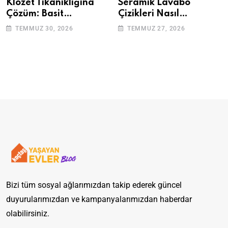
Klozet Tıkanıklığına
Seramik Lavabo
Çözüm: Basit
Çizikleri Nasıl
Adımlarla Klozetinizi
Giderilir? Adım Adım
TEMMUZ 30, 2026
TEMMUZ 27, 2026
Açın
Rehber
Bizi tüm sosyal ağlarımızdan takip ederek güncel
duyurularımızdan ve kampanyalarımızdan haberdar
olabilirsiniz.