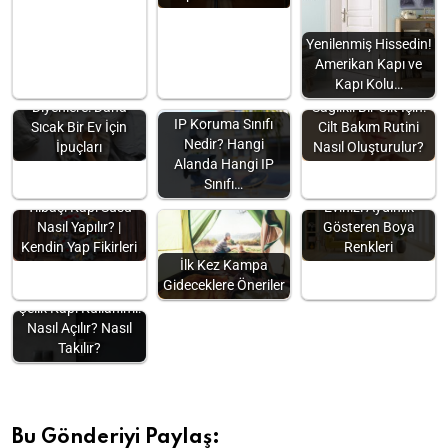
Yenilenmiş Hissedin!
Amerikan Kapı ve
Kapı Kolu…
“Isınamıyorum!”
Diyenlere: Daha
Sağlıklı Bir Cilt İçin:
IP Koruma Sınıfı
Sıcak Bir Ev İçin
Cilt Bakım Rutini
Nedir? Hangi
İpuçları
Nasıl Oluşturulur?
Alanda Hangi IP
Sınıfı…
Yılbaşı Kapı Süsü
Evinizi Aydınlık
Nasıl Yapılır? |
Gösteren Boya
Kendin Yap Fikirleri
Renkleri
İlk Kez Kampa
Gideceklere Öneriler
Çelik Kapı Kullanımı:
Nasıl Açılır? Nasıl
Takılır?
Bu Gönderiyi Paylaş: