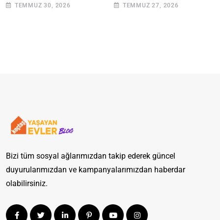
Adımlarla Klozetinizi
Giderilir? Adım Adım
TEMMUZ 30, 2026
TEMMUZ 27, 2026
Açın
Rehber
Bizi tüm sosyal ağlarımızdan takip ederek güncel
duyurularımızdan ve kampanyalarımızdan haberdar
olabilirsiniz.