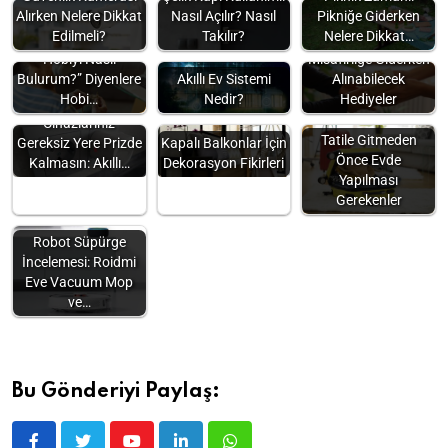
Alırken Nelere Dikkat
Nasıl Açılır? Nasıl
Pikniğe Giderken
Edilmeli?
Takılır?
Nelere Dikkat…
“Kendime Uygun
Hobiyi Nasıl
Misafirliğe Giderken
Bulurum?” Diyenlere
Akıllı Ev Sistemi
Alınabilecek
Hobi…
Nedir?
Hediyeler
Cihazlarınız
Tatile Gitmeden
Gereksiz Yere Prizde
Kapalı Balkonlar İçin
Önce Evde
Kalmasın: Akıllı…
Dekorasyon Fikirleri
Yapılması
Gerekenler
Robot Süpürge
İncelemesi: Roidmi
Eve Vacuum Mop
ve…
Bu Gönderiyi Paylaş: