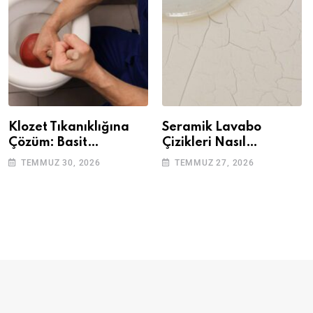
Klozet Tıkanıklığına
Seramik Lavabo
Çözüm: Basit
Çizikleri Nasıl
Adımlarla Klozetinizi
Giderilir? Adım Adım
TEMMUZ 30, 2026
TEMMUZ 27, 2026
Açın
Rehber