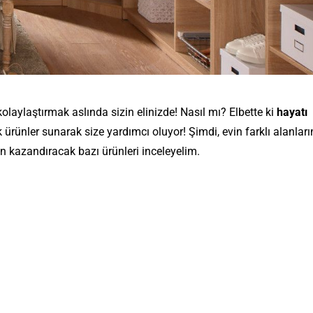
aylaştırmak aslında sizin elinizde! Nasıl mı? Elbette ki
hayatı
rünler sunarak size yardımcı oluyor! Şimdi, evin farklı alanların
n kazandıracak bazı ürünleri inceleyelim.