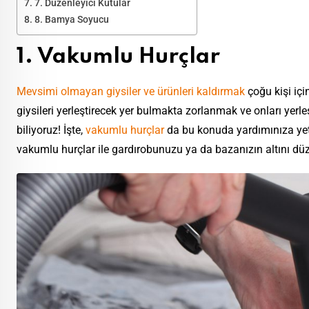
7. Düzenleyici Kutular
8. Bamya Soyucu
1. Vakumlu Hurçlar
Mevsimi olmayan giysiler ve ürünleri kaldırmak
çoğu kişi içi
giysileri yerleştirecek yer bulmakta zorlanmak ve onları yer
biliyoruz! İşte,
vakumlu hurçlar
da bu konuda yardımınıza ye
vakumlu hurçlar ile gardırobunuzu ya da bazanızın altını d