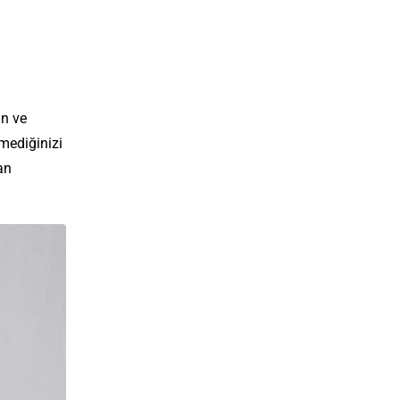
ün ve
emediğinizi
an