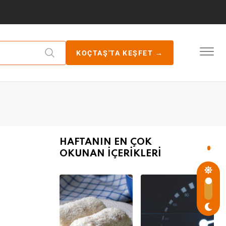
KOÇTAŞ'TA KEŞFET →
HAFTANIN EN ÇOK
OKUNAN İÇERİKLERİ