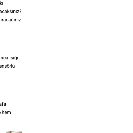
kı
pacaksınız?
tıracağınız
ıca ışığı
ensörlü
afa
e hem