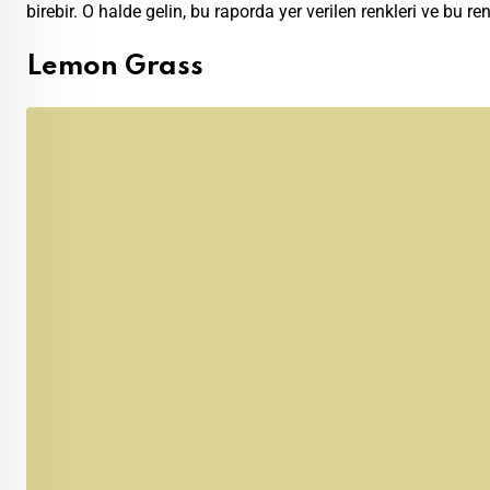
birebir. O halde gelin, bu raporda yer verilen renkleri ve bu
Lemon Grass