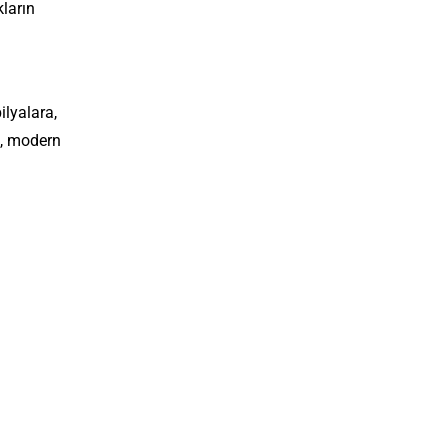
ların
lyalara,
n, modern