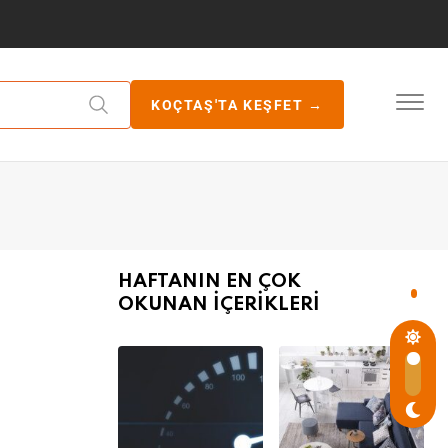
KOÇTAŞ'TA KEŞFET →
HAFTANIN EN ÇOK
OKUNAN İÇERİKLERİ