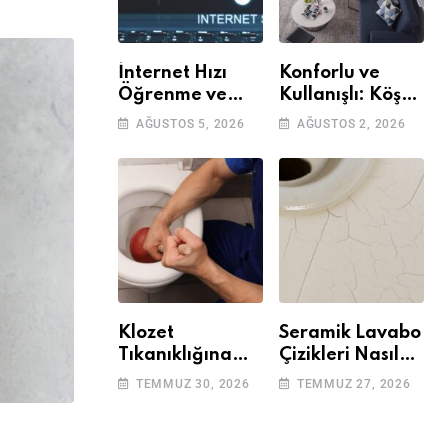
İnternet Hızı
Konforlu ve
Öğrenme ve
Kullanışlı: Köşe
Kontrol Etme
Takımları
AĞUSTOS 5, 2026
AĞUSTOS 2, 2026
Yöntemleri
Klozet
Seramik Lavabo
Tıkanıklığına
Çizikleri Nasıl
Çözüm: Basit
Giderilir? Adım
TEMMUZ 30, 2026
TEMMUZ 27, 2026
Adımlarla
Adım Rehber
Klozetinizi Açın