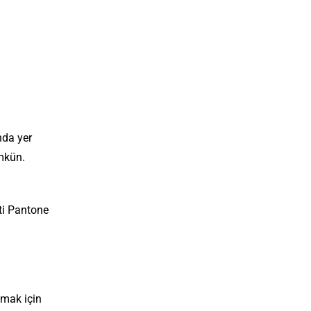
nda yer
ümkün.
ti Pantone
atmak için