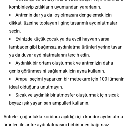
kombinleyip zıtlıkların uyumundan yararlanın.
Antrenin dar ya da loş olmasını dengelemek için
dikkati üzerine toplayan ilginç tasarımlı aydınlatmalar
seçin.
Evinizde küçük çocuk ya da evcil hayvan varsa
lambader gibi bağımsız aydınlatma ürünleri yerine tavan
ya da duvar aydınlatmalarını tercih edin.
Aydınlık bir ortam oluşturmak ve antrenizin daha
D
R
geniş görünmesini sağlamak için ayna kullanın.
a
e
h
n
Ampul seçimi yaparken bir metrekare için 100 lümenin
a
k
İ
ideal olduğunu unutmayın.
Ş
P
l
Sıcak ve aydınlık bir atmosfer oluşturmak için sıcak
ı
a
k
K
k
l
beyaz ışık yayan sarı ampulleri kullanın.
İ
o
v
G
e
z
r
e
ö
t
l
Antreler çoğunlukla koridora açıldığı için koridor aydınlatma
i
A
z
i
e
H
d
y
A
n
ürünleri ile antre aydınlatmasını birbirinden bağımsız
n
a