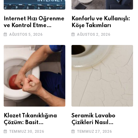
İnternet Hızı Öğrenme
Konforlu ve Kullanışlı:
ve Kontrol Etme
Köşe Takımları
Yöntemleri
AĞUSTOS 5, 2026
AĞUSTOS 2, 2026
Klozet Tıkanıklığına
Seramik Lavabo
Çözüm: Basit
Çizikleri Nasıl
Adımlarla Klozetinizi
Giderilir? Adım Adım
TEMMUZ 30, 2026
TEMMUZ 27, 2026
Açın
Rehber