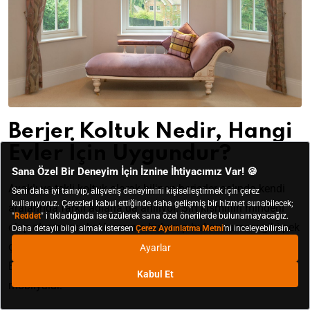
Berjer Koltuk Nedir, Hangi
Evler İçin Uygundur?
Ayaklı ve tekli koltuk olarak bilinen berjerler aslında kendi
aralarında farklı adlarla da anılıyor. Sırt kısmının minderli
olup olmaması, kol kısmının bulunup bulunmaması gibi pek
çok tasarım detayı, berjer türlerinin ayrılmasını sağlıyor.
Berjerler, tasarımları doğrultusunda her stilde yer verilebilen
mobilyalar.