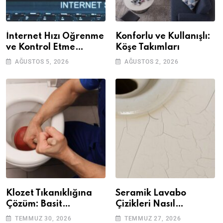
İnternet Hızı Öğrenme
Konforlu ve Kullanışlı:
ve Kontrol Etme
Köşe Takımları
Yöntemleri
AĞUSTOS 5, 2026
AĞUSTOS 2, 2026
Klozet Tıkanıklığına
Seramik Lavabo
Çözüm: Basit
Çizikleri Nasıl
Adımlarla Klozetinizi
Giderilir? Adım Adım
TEMMUZ 30, 2026
TEMMUZ 27, 2026