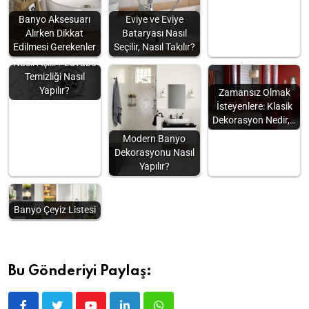
Banyo Aksesuarı
Eviye ve Eviye
Alırken Dikkat
Bataryası Nasıl
Edilmesi Gerekenler
Seçilir, Nasıl Takılır?
Tıkanan Lavabo
Nasıl Açılır? Lavabo
Temizliği Nasıl
Yapılır?
Zamansız Olmak
İsteyenlere: Klasik
Dekorasyon Nedir,…
Modern Banyo
Dekorasyonu Nasıl
Yapılır?
Banyo Çeyiz Listesi
Bu Gönderiyi Paylaş: