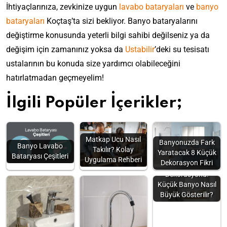
İhtiyaçlarınıza, zevkinize uygun
lavabo bataryaları
ve
banyo
bataryaları
Koçtaş’ta sizi bekliyor. Banyo bataryalarını
değiştirme konusunda yeterli bilgi sahibi değilseniz ya da
değişim için zamanınız yoksa da
Ustabilir
’deki su tesisatı
ustalarının bu konuda size yardımcı olabileceğini
hatırlatmadan geçmeyelim!
İlgili Popüler İçerikler;
Matkap Ucu Nasıl
Banyonuzda Fark
Banyo Lavabo
Takılır? Kolay
Yaratacak 8 Küçük
Bataryası Çeşitleri
Uygulama Rehberi
Dekorasyon Fikri
Küçük Banyo
Dekorasyonu:
Küçük Banyo Nasıl
Büyük Gösterilir?