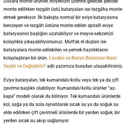
Duvara monte ürünler, eviyenizin üzerine gelecek şekilde
monte edilirken tezgâh üstü bataryaları ise tezgâha monte
etmek gerekiyor. İlk bakışta normal bir eviye bataryasına
benzeyen ve tezgâh üstüne monte edilen spiralli eviye
bataryasının başlığını uzatabiliyor ve meyve-sebzenizi
kolaylıkla yıkayabiliyorsunuz. Mutfak el duşları ise
bataryalara monte edilebilen ve yemek hazırlıklarını
kolaylaştıran bir ürün.
Lavabo ve Banyo Bataryası Nasıl
Seçilir ve Değiştirilir?
adlı yazımıza buradan ulaşabilirsiniz.
Eviye bataryaları, tek kumandalı/kollu veya tek ya da çift
çevirme başlıklı olabiliyor. Kumandalı/kollu ürünler “aç-
kapa” modeli olarak da biliniyor. Tek kumandalı ürünlerde
kol, sağa ya da sola oynatılarak sıcak su ya da soğuk su
elde edilirken çift çevirmeli ürünlerde bir yerden soğuk, bir
yerden sıcak su akışı sağlanıyor.