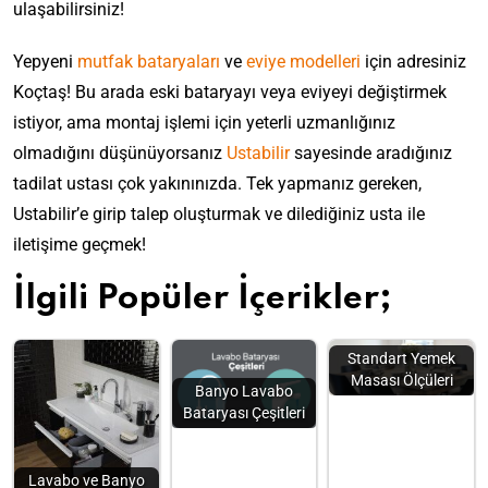
ulaşabilirsiniz!
Yepyeni
mutfak bataryaları
ve
eviye modelleri
için adresiniz
Koçtaş! Bu arada eski bataryayı veya eviyeyi değiştirmek
istiyor, ama montaj işlemi için yeterli uzmanlığınız
olmadığını düşünüyorsanız
Ustabilir
sayesinde aradığınız
tadilat ustası çok yakınınızda. Tek yapmanız gereken,
Ustabilir’e girip talep oluşturmak ve dilediğiniz usta ile
iletişime geçmek!
İlgili Popüler İçerikler;
Standart Yemek
Masası Ölçüleri
Banyo Lavabo
Bataryası Çeşitleri
Lavabo ve Banyo