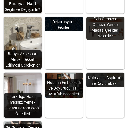
Bataryası Nasıl
Seçilir ve Değiştirilir?
Burçlara Göre
Mutfak
Evin Olmazsa
Dekorasyonu
Olmazı: Yemek
Fikirleri
Masası Çeşitleri
Nelerdir?
Banyo Aksesuarı
Alırken Dikkat
Edilmesi Gerekenler
Yemek Kokusu
Kalmasın: Aspiratör
Hobinin En Lezzetli
ve Davlumbaz…
ve Doyurucu Hali:
Mutfak Becerileri
Farklılığa Hazır
mısınız: Yemek
Odası Dekorasyon
Önerileri
Şık Sofralar: Yemek