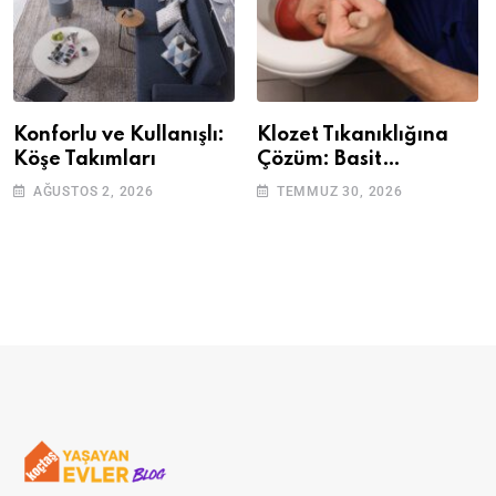
Konforlu ve Kullanışlı:
Klozet Tıkanıklığına
Köşe Takımları
Çözüm: Basit
Adımlarla Klozetinizi
AĞUSTOS 2, 2026
TEMMUZ 30, 2026
Açın