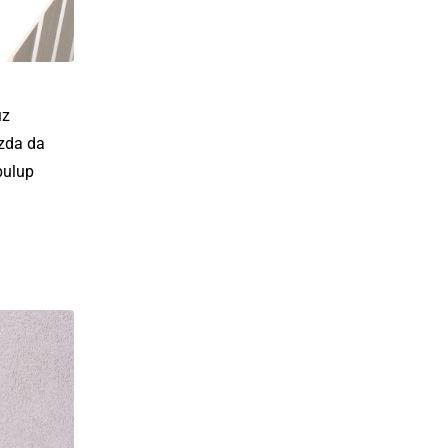
ız
zda da
bulup