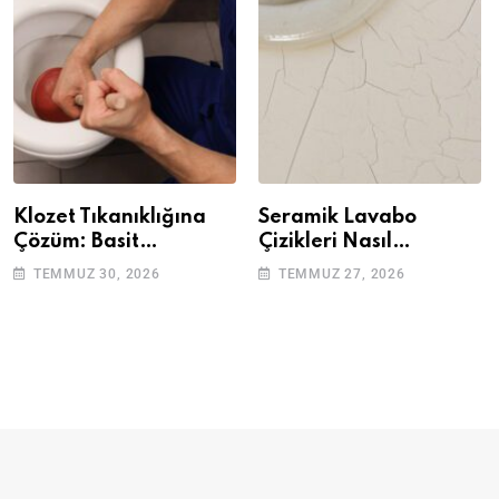
Klozet Tıkanıklığına
Seramik Lavabo
Çözüm: Basit
Çizikleri Nasıl
Adımlarla Klozetinizi
Giderilir? Adım Adım
TEMMUZ 30, 2026
TEMMUZ 27, 2026
Açın
Rehber