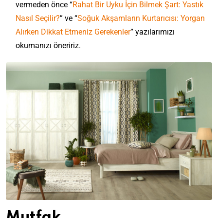
vermeden önce “
Rahat Bir Uyku İçin Bilmek Şart: Yastık
Nasıl Seçilir?
” ve “
Soğuk Akşamların Kurtarıcısı: Yorgan
Alırken Dikkat Etmeniz Gerekenler
” yazılarımızı
okumanızı öneririz.
Mutfak