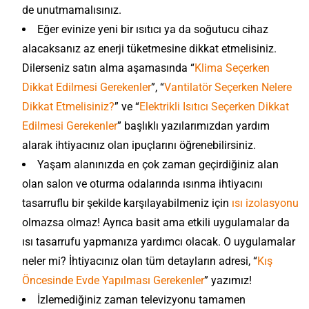
de unutmamalısınız.
Eğer evinize yeni bir ısıtıcı ya da soğutucu cihaz
alacaksanız az enerji tüketmesine dikkat etmelisiniz.
Dilerseniz satın alma aşamasında “
Klima Seçerken
Dikkat Edilmesi Gerekenler
”, “
Vantilatör Seçerken Nelere
Dikkat Etmelisiniz?
” ve “
Elektrikli Isıtıcı Seçerken Dikkat
Edilmesi Gerekenler
” başlıklı yazılarımızdan yardım
alarak ihtiyacınız olan ipuçlarını öğrenebilirsiniz.
Yaşam alanınızda en çok zaman geçirdiğiniz alan
olan salon ve oturma odalarında ısınma ihtiyacını
tasarruflu bir şekilde karşılayabilmeniz için
ısı izolasyonu
olmazsa olmaz! Ayrıca basit ama etkili uygulamalar da
ısı tasarrufu yapmanıza yardımcı olacak. O uygulamalar
neler mi? İhtiyacınız olan tüm detayların adresi, “
Kış
Öncesinde Evde Yapılması Gerekenler
” yazımız!
İzlemediğiniz zaman televizyonu tamamen