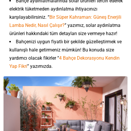
Bahçe aydınlatmalarında solar ürünleri tercih ederek
elektrik tüketmeden aydınlatma ihtiyacınızı
karşılayabilirsiniz. “
Bir Süper Kahraman: Güneş Enerjili
Lamba Nedir, Nasıl Çalışır?
” yazımız, solar aydınlatma
ürünleri hakkındaki tüm detayları size vermeye hazır!
Bahçenizi uygun fiyatlı bir şekilde güzelleştirmek ve
kullanışlı hale getirmeniz mümkün! Bu konuda size
yardımcı olacak fikirler “
4 Bahçe Dekorasyonu Kendin
Yap Fikri
” yazımızda.