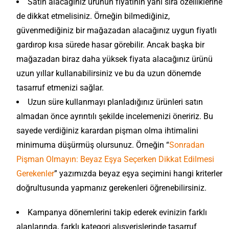
Satın alacağınız ürünün fiyatının yanı sıra özelliklerine
de dikkat etmelisiniz. Örneğin bilmediğiniz,
T
güvenmediğiniz bir mağazadan alacağınız uygun fiyatlı
a
Y
gardırop kısa sürede hasar görebilir. Ancak başka bir
t
İ
a
i
mağazadan biraz daha yüksek fiyata alacağınız ürünü
s
t
M
M
A
l
H
t
uzun yıllar kullanabilirsiniz ve bu da uzun dönemde
a
a
ü
l
S
a
e
k
t
k
tasarruf etmenizi sağlar.
a
o
z
n
O
k
e
n
n
i
Uzun süre kullanmayı planladığınız ürünleri satın
m
d
a
m
d
r
r
e
a
almadan önce ayrıntılı şekilde incelemenizi öneririz. Bu
p
m
a
a
a
y
Y
n
U
e
n
s
n
sayede verdiğiniz karardan pişman olma ihtimalini
e
E
e
ı
c
l
T
ı
A
n
k
n
minimuma düşürmüş olursunuz. Örneğin “
Sonradan
z
u
B
a
n
y
K
s
i
K
N
i
Pişman Olmayın: Beyaz Eşya Seçerken Dikkat Edilmesi
s
d
ı
o
i
N
i
a
r
a
a
T
Gerekenler
” yazımızda beyaz eşya seçimini hangi kriterler
k
k
e
ş
s
Y
r
E
a
u
K
s
i
doğrultusunda yapmanız gerekenleri öğrenebilirsiniz.
ı
a
r
v
t
l
a
i
l
Ç
l
z
u
i
i
a
l
l
i
e
T
T
f
H
l
Kampanya dönemlerini takip ederek evinizin farklı
r
m
G
ğ
y
a
a
:
ı
Ö
a
a
e
alanlarında, farklı kategori alışverişlerinde tasarruf
i