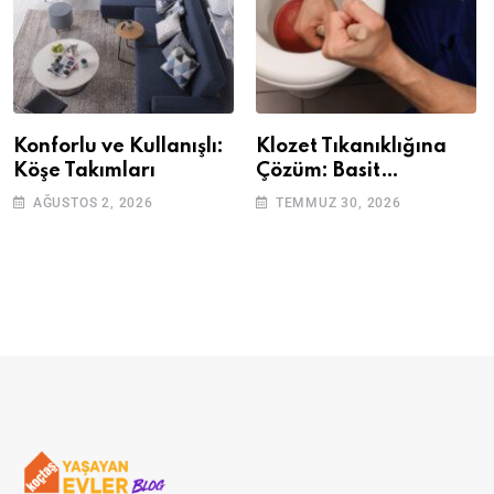
Konforlu ve Kullanışlı:
Klozet Tıkanıklığına
Köşe Takımları
Çözüm: Basit
Adımlarla Klozetinizi
AĞUSTOS 2, 2026
TEMMUZ 30, 2026
Açın