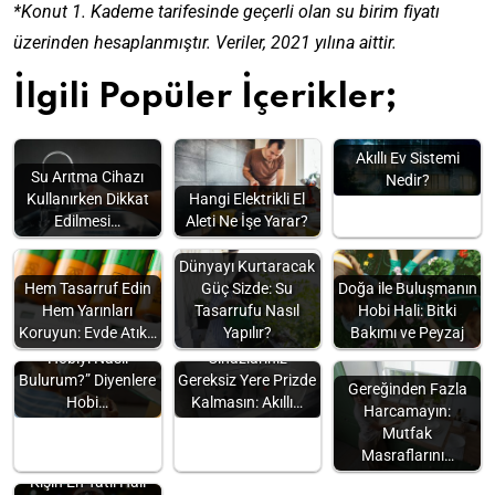
*Konut 1. Kademe tarifesinde geçerli olan su birim fiyatı
üzerinden hesaplanmıştır. Veriler, 2021 yılına aittir.
İlgili Popüler İçerikler;
Akıllı Ev Sistemi
Su Arıtma Cihazı
Nedir?
Kullanırken Dikkat
Hangi Elektrikli El
Edilmesi…
Aleti Ne İşe Yarar?
Dünyayı Kurtaracak
Güç Sizde: Su
Doğa ile Buluşmanın
Hem Tasarruf Edin
Tasarrufu Nasıl
Hobi Hali: Bitki
Hem Yarınları
Yapılır?
Bakımı ve Peyzaj
Koruyun: Evde Atık…
“Kendime Uygun
Hobiyi Nasıl
Cihazlarınız
Bulurum?” Diyenlere
Gereksiz Yere Prizde
Gereğinden Fazla
Hobi…
Kalmasın: Akıllı…
Harcamayın:
Mutfak
Masraflarını…
Kışın En Tatlı Hali