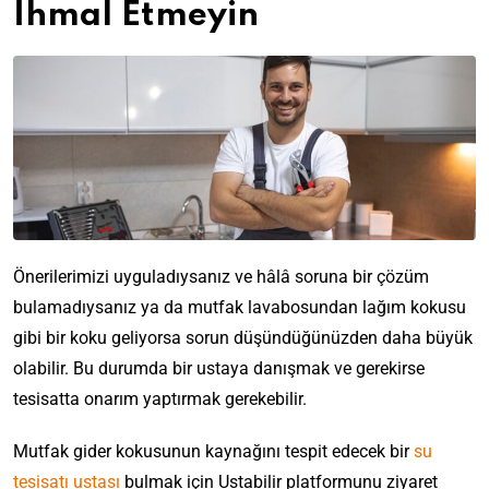
İhmal Etmeyin
T
K
ı
l
k
o
S
K
a
z
e
o
n
e
r
k
a
t
a
u
n
T
m
v
L
Önerilerimizi uyguladıysanız ve hâlâ soruna bir çözüm
ı
i
e
a
k
bulamadıysanız ya da mutfak lavabosundan lağım kokusu
k
N
İ
v
a
L
gibi bir koku geliyorsa sorun düşündüğünüzden daha büyük
e
s
a
n
H
a
m
t
b
ı
olabilir. Bu durumda bir ustaya danışmak ve gerekirse
e
v
N
e
e
o
k
r
a
tesisatta onarım yaptırmak gerekebilir.
a
E
n
N
l
Ş
b
s
l
m
a
ı
e
o
ı
v
e
s
Mutfak gider kokusunun kaynağını tespit edecek bir
su
ğ
y
Ç
l
e
y
ı
ı
tesisatı ustası
bulmak için Ustabilir platformunu ziyaret
i
i
Y