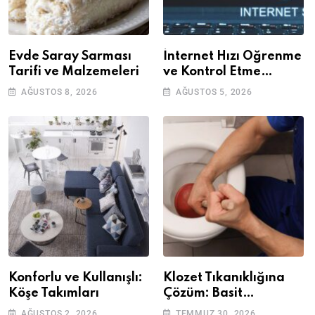
Evde Saray Sarması
İnternet Hızı Öğrenme
Tarifi ve Malzemeleri
ve Kontrol Etme
Yöntemleri
AĞUSTOS 8, 2026
AĞUSTOS 5, 2026
Konforlu ve Kullanışlı:
Klozet Tıkanıklığına
Köşe Takımları
Çözüm: Basit
Adımlarla Klozetinizi
AĞUSTOS 2, 2026
TEMMUZ 30, 2026