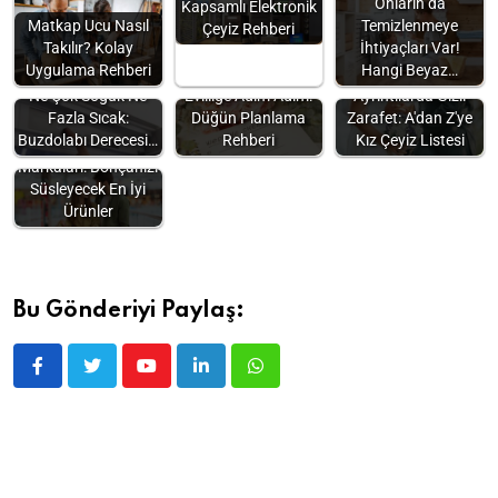
Onların da
Kapsamlı Elektronik
Matkap Ucu Nasıl
Temizlenmeye
Çeyiz Rehberi
Takılır? Kolay
İhtiyaçları Var!
Uygulama Rehberi
Hangi Beyaz…
Ne Çok Soğuk Ne
Evliliğe Adım Adım:
Ayrıntılarda Gizli
Fazla Sıcak:
Düğün Planlama
Zarafet: A'dan Z'ye
Buzdolabı Derecesi…
Rehberi
Kız Çeyiz Listesi
En İyi Çeyiz
Markaları: Bohçanızı
Süsleyecek En İyi
Ürünler
Bu Gönderiyi Paylaş: