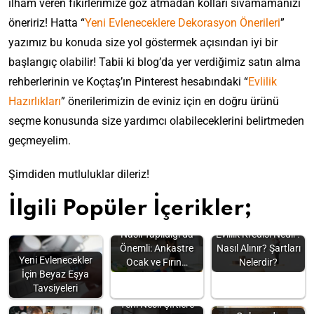
ilham veren fikirlerimize göz atmadan kolları sıvamamanızı
öneririz! Hatta “
Yeni Evleneceklere Dekorasyon Önerileri
”
yazımız bu konuda size yol göstermek açısından iyi bir
başlangıç olabilir! Tabii ki blog’da yer verdiğimiz satın alma
rehberlerinin ve Koçtaş’ın Pinterest hesabındaki “
Evlilik
Hazırlıkları
” önerilerimizin de eviniz için en doğru ürünü
seçme konusunda size yardımcı olabileceklerini belirtmeden
geçmeyelim.
Şimdiden mutluluklar dileriz!
İlgili Popüler İçerikler;
Nasıl Yapıldığı da
Evlilik Kredisi Nedir?
Önemli: Ankastre
Nasıl Alınır? Şartları
Yeni Evlenecekler
Ocak ve Fırın…
Nelerdir?
İçin Beyaz Eşya
Tavsiyeleri
Yeni Nesil Çiftlere